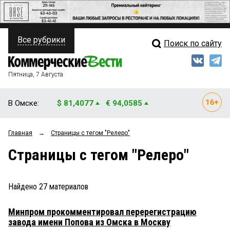
Все рубрики
Поиск по сайту
ПОЛИТИКА
Свежий выпуск
Медиа
ФИНАНСЫ
Пятница, 7 Августа
Кто есть кто
НЕДВИЖИМОСТЬ
В Омске:
$ 81,4077
€ 94,0585
Интервью
БИЗНЕС
Главная
→
Страницы c тегом "Релеро"
Мнения
ОБЩЕСТВО
Страницы c тегом "Релеро"
Рейтинги
ЗАКОН
Блоги
НОВОСТИ КОМПАНИЙ
Найдено
27
материалов
Архив
ПРОИСШЕСТВИЯ
Минпром прокомментировал перерегистрацию
завода имени Попова из Омска в Москву
СТИЛЬ ЖИЗНИ