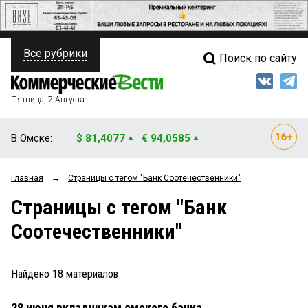
Все рубрики
Поиск по сайту
ПОЛИТИКА
Свежий выпуск
Медиа
ФИНАНСЫ
Пятница, 7 Августа
Кто есть кто
НЕДВИЖИМОСТЬ
В Омске:
$ 81,4077
€ 94,0585
Интервью
БИЗНЕС
Главная
→
Страницы c тегом "Банк Соотечественники"
Мнения
ОБЩЕСТВО
Страницы c тегом "Банк
Рейтинги
ЗАКОН
Соотечественники"
Блоги
НОВОСТИ КОМПАНИЙ
Архив
Найдено
18
материалов
ПРОИСШЕСТВИЯ
28 июня вкладчикам омского банка
СТИЛЬ ЖИЗНИ