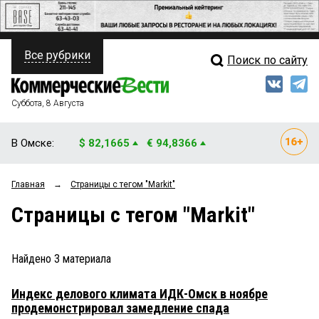
Все рубрики
Поиск по сайту
ПОЛИТИКА
Свежий выпуск
Медиа
ФИНАНСЫ
Суббота, 8 Августа
Кто есть кто
НЕДВИЖИМОСТЬ
В Омске:
$ 82,1665
€ 94,8366
Интервью
БИЗНЕС
Главная
→
Страницы c тегом "Markit"
Мнения
ОБЩЕСТВО
Страницы c тегом "Markit"
Рейтинги
ЗАКОН
Блоги
НОВОСТИ КОМПАНИЙ
Найдено
3
материала
Архив
ПРОИСШЕСТВИЯ
Индекс делового климата ИДК-Омск в ноябре
продемонстрировал замедление спада
СТИЛЬ ЖИЗНИ