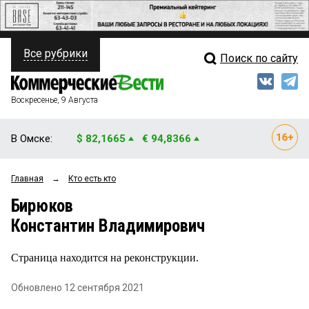
Все рубрики
Поиск по сайту
ПОЛИТИКА
Свежий выпуск
Медиа
ФИНАНСЫ
Воскресенье, 9 Августа
Кто есть кто
НЕДВИЖИМОСТЬ
В Омске:
$ 82,1665
€ 94,8366
Интервью
БИЗНЕС
Главная
→
Кто есть кто
Мнения
ОБЩЕСТВО
Бирюков
Рейтинги
ЗАКОН
Константин Владимирович
Блоги
НОВОСТИ КОМПАНИЙ
Страница находится на реконструкции.
Архив
ПРОИСШЕСТВИЯ
Обновлено 12 сентября 2021
СТИЛЬ ЖИЗНИ