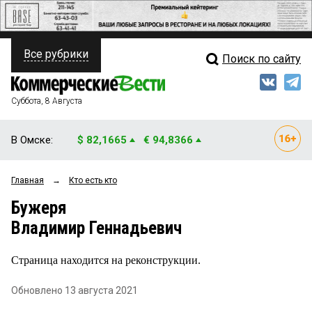
Все рубрики
Поиск по сайту
ПОЛИТИКА
Свежий выпуск
Медиа
ФИНАНСЫ
Суббота, 8 Августа
Кто есть кто
НЕДВИЖИМОСТЬ
В Омске:
$ 82,1665
€ 94,8366
Интервью
БИЗНЕС
Главная
→
Кто есть кто
Мнения
ОБЩЕСТВО
Бужеря
Рейтинги
ЗАКОН
Владимир Геннадьевич
Блоги
НОВОСТИ КОМПАНИЙ
Страница находится на реконструкции.
Архив
ПРОИСШЕСТВИЯ
Обновлено 13 августа 2021
СТИЛЬ ЖИЗНИ