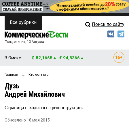
Все рубрики
Поиск по сайту
ПОЛИТИКА
Свежий выпуск
Медиа
ФИНАНСЫ
Понедельник, 10 Августа
Кто есть кто
НЕДВИЖИМОСТЬ
В Омске:
$ 82,1665
€ 94,8366
Интервью
БИЗНЕС
Главная
→
Кто есть кто
Мнения
ОБЩЕСТВО
Дузь
Рейтинги
ЗАКОН
Андрей Михайлович
Блоги
НОВОСТИ КОМПАНИЙ
Страница находится на реконструкции.
Архив
ПРОИСШЕСТВИЯ
Обновлено 18 мая 2015
СТИЛЬ ЖИЗНИ