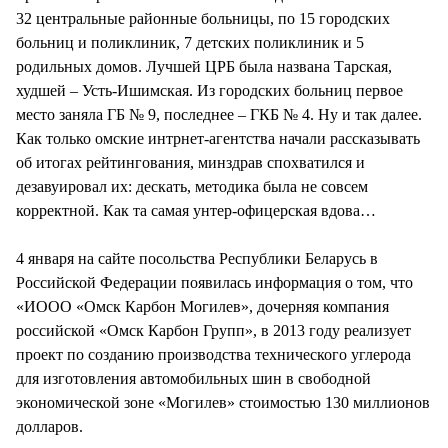
32 центральные районные больницы, по 15 городских
больниц и поликлиник, 7 детских поликлиник и 5
родильных домов. Лучшей ЦРБ была названа Тарская,
худшей – Усть-Ишимская. Из городских больниц первое
место заняла ГБ № 9, последнее – ГКБ № 4. Ну и так далее.
Как только омские интрнет-агентства начали рассказывать
об итогах рейтингования, минздрав спохватился и
дезавуировал их: дескать, методика была не совсем
корректной. Как та самая унтер-офицерская вдова…
4 января на сайте посольства Республики Беларусь в
Российской Федерации появилась информация о том, что
«ИООО «Омск Карбон Могилев», дочерняя компания
российской «Омск Карбон Групп», в 2013 году реализует
проект по созданию производства технического углерода
для изготовления автомобильных шин в свободной
экономической зоне «Могилев» стоимостью 130 миллионов
долларов.