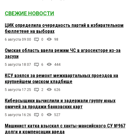
СВЕЖИЕ НОВОСТИ
ЦИК определила очередность партий в избирательном
бюллетене на выборах
6 августа 09:00
0
98
Омская область ввела режим ЧС в агросекторе из-за
засухи
5 августа 18:07
6
444
КСУ взялся за ремонт межквартальных проездов на
крупнейшем омском кладбище
5 августа 17:25
2
626
Киберсыщики вычислили и задержали группу юных
омичей за продажи банковских карт
5 августа 16:26
0
527
Машинист катка взыскал с ханты-мансийского СУ №967
долги и компенсации вреда