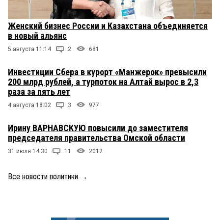
Женский бизнес России и Казахстана объединяется
в новый альянс
5 августа 11:14
2
681
Инвестиции Сбера в курорт «Манжерок» превысили
200 млрд рублей, а турпоток на Алтай вырос в 2,3
раза за пять лет
4 августа 18:02
3
977
Ирину ВАРНАВСКУЮ повысили до заместителя
председателя правительства Омской области
31 июля 14:30
11
2012
Все новости политики
→