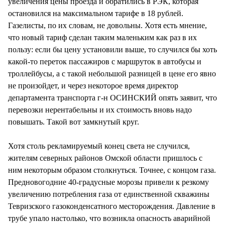
увеличения цены проезда и обратились в РЭК, которая
остановился на максимальном тарифе в 18 рублей.
Газелисты, по их словам, не довольны. Хотя есть мнение,
что новый тариф сделан таким маленьким как раз в их
пользу: если бы цену установили выше, то случился бы хоть
какой-то переток пассажиров с маршруток в автобусы и
троллейбусы, а с такой небольшой разницей в цене его явно
не произойдет, и через некоторое время директор
департамента транспорта г-н ОСИНСКИЙ опять заявит, что
перевозки нерентабельны и их стоимость вновь надо
повышать. Такой вот замкнутый круг.
Хотя столь рекламируемый конец света не случился,
жителям северных районов Омской области пришлось с
ним некоторым образом столкнуться. Точнее, с концом газа.
Предновогодние 40-градусные морозы привели к резкому
увеличению потребления газа от единственной скважины
Тевризского газоконденсатного месторождения. Давление в
трубе упало настолько, что возникла опасность аварийной