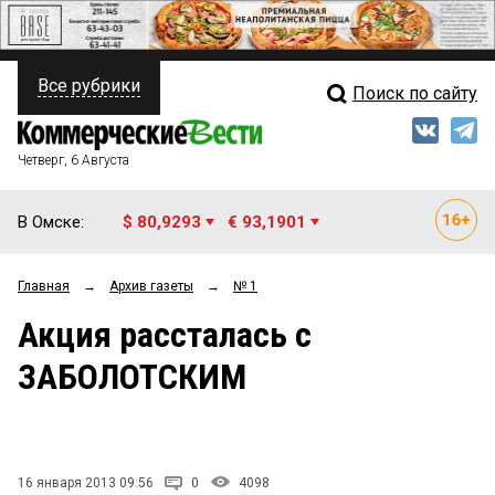
Все рубрики
Поиск по сайту
ПОЛИТИКА
Свежий выпуск
Медиа
ФИНАНСЫ
Четверг, 6 Августа
Кто есть кто
НЕДВИЖИМОСТЬ
В Омске:
$ 80,9293
€ 93,1901
Интервью
БИЗНЕС
Главная
→
Архив газеты
→
№ 1
Мнения
ОБЩЕСТВО
Акция рассталась с
Рейтинги
ЗАКОН
ЗАБОЛОТСКИМ
Блоги
НОВОСТИ КОМПАНИЙ
Архив
ПРОИСШЕСТВИЯ
16 января 2013 09:56
0
4098