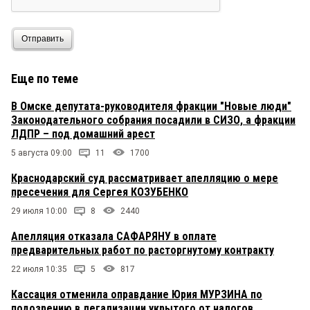
Отправить
Еще по теме
В Омске депутата-руководителя фракции "Новые люди"
Законодательного собрания посадили в СИЗО, а фракции
ЛДПР – под домашний арест
5 августа 09:00
11
1700
Краснодарский суд рассматривает апелляцию о мере
пресечения для Сергея КОЗУБЕНКО
29 июля 10:00
8
2440
Апелляция отказала САФАРЯНУ в оплате
предварительных работ по расторгнутому контракту
22 июля 10:35
5
817
Кассация отменила оправдание Юрия МУРЗИНА по
подозрению в легализации укрытого от налогов