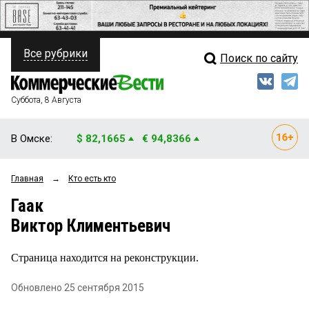
Все рубрики
Поиск по сайту
ПОЛИТИКА
Свежий выпуск
Медиа
ФИНАНСЫ
Суббота, 8 Августа
Кто есть кто
НЕДВИЖИМОСТЬ
В Омске:
$ 82,1665
€ 94,8366
Интервью
БИЗНЕС
Главная
→
Кто есть кто
Мнения
ОБЩЕСТВО
Гаак
Рейтинги
ЗАКОН
Виктор Климентьевич
Блоги
НОВОСТИ КОМПАНИЙ
Страница находится на реконструкции.
Архив
ПРОИСШЕСТВИЯ
Обновлено 25 сентября 2015
СТИЛЬ ЖИЗНИ