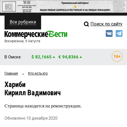
Все рубрики
Поиск по сайту
ПОЛИТИКА
Свежий выпуск
Медиа
ФИНАНСЫ
Воскресенье, 9 Августа
Кто есть кто
НЕДВИЖИМОСТЬ
В Омске:
$ 82,1665
€ 94,8366
Интервью
БИЗНЕС
Главная
→
Кто есть кто
Мнения
ОБЩЕСТВО
Хариби
Рейтинги
ЗАКОН
Кирилл Вадимович
Блоги
НОВОСТИ КОМПАНИЙ
Страница находится на реконструкции.
Архив
ПРОИСШЕСТВИЯ
Обновлено 10 декабря 2020
СТИЛЬ ЖИЗНИ