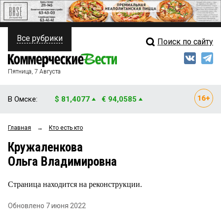
Все рубрики
Поиск по сайту
ПОЛИТИКА
Свежий выпуск
Медиа
ФИНАНСЫ
Пятница, 7 Августа
Кто есть кто
НЕДВИЖИМОСТЬ
В Омске:
$ 81,4077
€ 94,0585
Интервью
БИЗНЕС
Главная
→
Кто есть кто
Мнения
ОБЩЕСТВО
Кружаленкова
Рейтинги
ЗАКОН
Ольга Владимировна
Блоги
НОВОСТИ КОМПАНИЙ
Страница находится на реконструкции.
Архив
ПРОИСШЕСТВИЯ
Обновлено 7 июня 2022
СТИЛЬ ЖИЗНИ