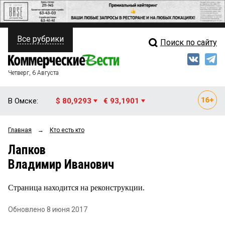
Все рубрики
Поиск по сайту
ПОЛИТИКА
Свежий выпуск
Медиа
ФИНАНСЫ
Четверг, 6 Августа
Кто есть кто
НЕДВИЖИМОСТЬ
В Омске:
$ 80,9293
€ 93,1901
Интервью
БИЗНЕС
Главная
→
Кто есть кто
Мнения
ОБЩЕСТВО
Лапков
Рейтинги
ЗАКОН
Владимир Иванович
Блоги
НОВОСТИ КОМПАНИЙ
Страница находится на реконструкции.
Архив
ПРОИСШЕСТВИЯ
Обновлено 8 июня 2017
СТИЛЬ ЖИЗНИ