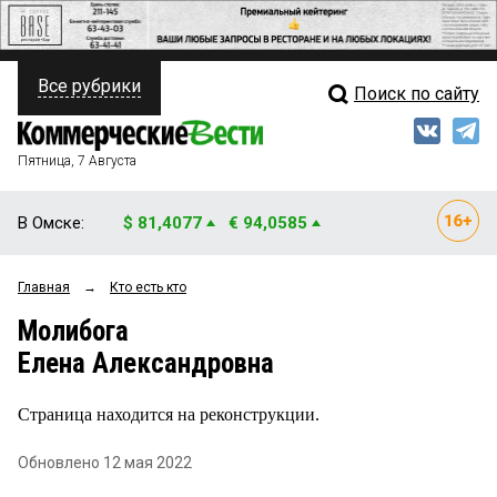
Все рубрики
Поиск по сайту
ПОЛИТИКА
Свежий выпуск
Медиа
ФИНАНСЫ
Пятница, 7 Августа
Кто есть кто
НЕДВИЖИМОСТЬ
В Омске:
$ 81,4077
€ 94,0585
Интервью
БИЗНЕС
Главная
→
Кто есть кто
Мнения
ОБЩЕСТВО
Молибога
Рейтинги
ЗАКОН
Елена Александровна
Блоги
НОВОСТИ КОМПАНИЙ
Страница находится на реконструкции.
Архив
ПРОИСШЕСТВИЯ
Обновлено 12 мая 2022
СТИЛЬ ЖИЗНИ