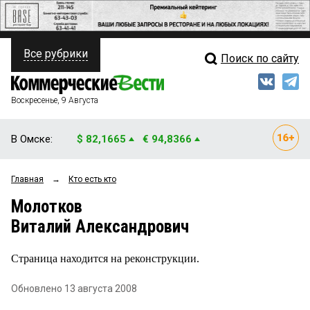
Все рубрики
Поиск по сайту
ПОЛИТИКА
Свежий выпуск
Медиа
ФИНАНСЫ
Воскресенье, 9 Августа
Кто есть кто
НЕДВИЖИМОСТЬ
В Омске:
$ 82,1665
€ 94,8366
Интервью
БИЗНЕС
Главная
→
Кто есть кто
Мнения
ОБЩЕСТВО
Молотков
Рейтинги
ЗАКОН
Виталий Александрович
Блоги
НОВОСТИ КОМПАНИЙ
Страница находится на реконструкции.
Архив
ПРОИСШЕСТВИЯ
Обновлено 13 августа 2008
СТИЛЬ ЖИЗНИ