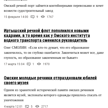
Омский речной порт займется контейнерными перевозками и хочет
возвести судостроительный завод
15 февраля 14:00
9
1767
Иртышский речной флот пополнился новыми
кадрами, в то время как у Омского института
водного транспорта сменился руководитель
Олег СМОЛИН: «Если кто-то думает, что его образование
закончилось, то он глубоко ошибается. Закончиться может все, даже
глупость, но образование законченным не бывает»
17 марта 15:04
1
1970
Омские молодые речники отпраздновали юбилей
своего музея
Одним из хранителей исторической памяти омских речников
является музей, экспонаты которого однажды пришлось спасать от
уничтожения
4 марта 12:01
5
2717