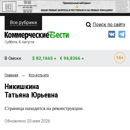
Все рубрики
Поиск по сайту
ПОЛИТИКА
Свежий выпуск
Медиа
ФИНАНСЫ
Суббота, 8 Августа
Кто есть кто
НЕДВИЖИМОСТЬ
В Омске:
$ 82,1665
€ 94,8366
Интервью
БИЗНЕС
Главная
→
Кто есть кто
Мнения
ОБЩЕСТВО
Никишкина
Рейтинги
ЗАКОН
Татьяна Юрьевна
Блоги
НОВОСТИ КОМПАНИЙ
Страница находится на реконструкции.
Архив
ПРОИСШЕСТВИЯ
Обновлено 20 мая 2026
СТИЛЬ ЖИЗНИ