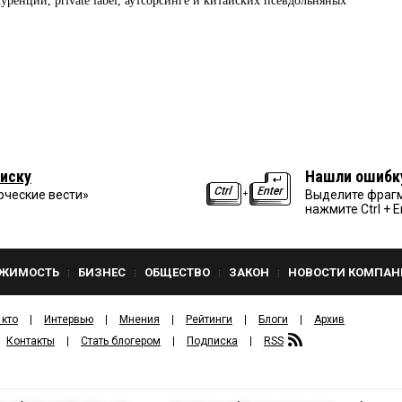
ренции, private label, аутсорсинге и китайских псевдольняных
иску
Нашли ошибк
рческие вести»
Выделите фрагм
нажмите Ctrl + E
ЖИМОСТЬ
БИЗНЕС
ОБЩЕСТВО
ЗАКОН
НОВОСТИ КОМПАН
 кто
Интервью
Мнения
Рейтинги
Блоги
Архив
Контакты
Стать блогером
Подписка
RSS