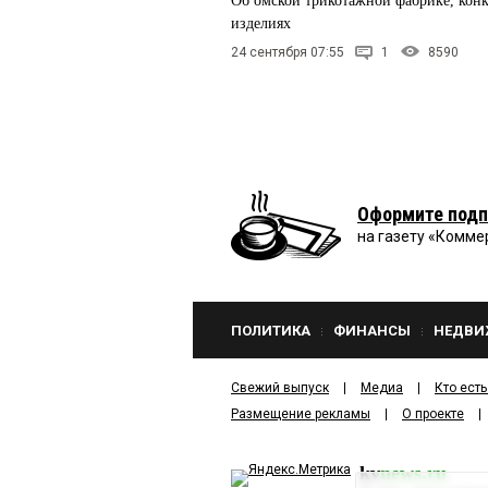
Об омской трикотажной фабрике, конку
изделиях
24 сентября 07:55
1
8590
Оформите подп
на газету «Комме
ПОЛИТИКА
ФИНАНСЫ
НЕДВИ
Свежий выпуск
Медиа
Кто есть
Размещение рекламы
О проекте
kv
news.ru