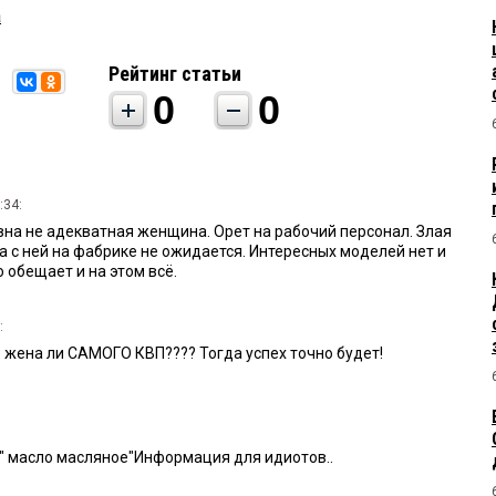
а
Рейтинг статьи
0
0
:34:
на не адекватная женщина. Орет на рабочий персонал. Злая
ха с ней на фабрике не ожидается. Интересных моделей нет и
 обещает и на этом всё.
:
е жена ли САМОГО КВП???? Тогда успех точно будет!
 " масло масляное"Информация для идиотов..