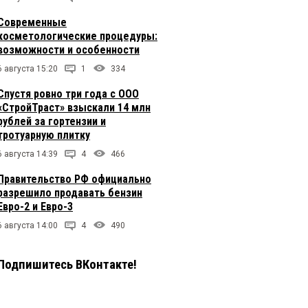
Современные
косметологические процедуры:
возможности и особенности
6 августа 15:20
1
334
Спустя ровно три года с ООО
«СтройТраст» взыскали 14 млн
рублей за гортензии и
тротуарную плитку
6 августа 14:39
4
466
Правительство РФ официально
разрешило продавать бензин
Евро-2 и Евро-3
6 августа 14:00
4
490
Подпишитесь ВКонтакте!