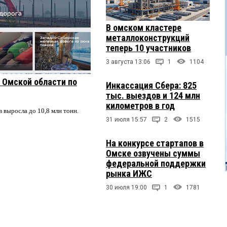
В омском кластере
металлоконструкций
теперь 10 участников
3 августа 13:06
1
1104
з Омской области по
Инкассация Сбера: 825
тыс. выездов и 124 млн
километров в год
в выросла до 10,8 млн тонн.
31 июля 15:57
2
1515
На конкурсе стартапов в
Омске озвучены суммы
федеральной поддержки
рынка ИЖС
30 июля 19:00
1
1781