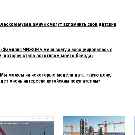
дческом музее омичи смогут вспомнить свои детские
: «Фамилия ЧИЖОВ у меня всегда ассоциировалась с
м, которая стала логотипом моего бренда»
«Мы можем на некоторые модели дать такую цену,
удет очень интересна китайским покупателям»