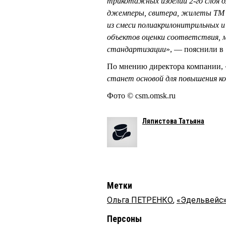
трикотажных изделий 2-го слоя 
джемперы, свитера, жилеты ТМ «
из смеси полиакрилонитрильных и
объектов оценки соответствия, 
стандартизации
», — пояснили 
По мнению директора компании, 
станет основой для повышения к
Фото © csm.omsk.ru
Ляпистова Татьяна
Метки
Ольга ПЕТРЕНКО
,
«Эдельвейс
Персоны