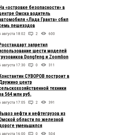
На «островке безопасности» в
центре Омска водитель
автомобиля «Лада Гранта» сбил
семь пешеходов
6 августа 18:02
2
600
Росстандарт запретил
использование шести моделей
грузовиков Dongfeng и Zoomlion
6 августа 17:30
0
311
Константин СУВОРОВ построит в
Дружино центр
сельскохозяйственной техники
за 564 млн руб.
6 августа 17:05
2
391
Вывоз нефти и нефтегрузов из
Омской области по железной
дороге уменьшился
6 августа 16:00
0
504