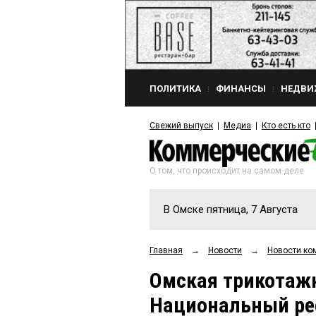
ПОЛИТИКА
ФИНАНСЫ
НЕДВИ
Свежий выпуск
Медиа
Кто есть кто
О том, что происходит на самом деле
В Омске пятница, 7 Августа
Главная
→
Новости
→
Новости ко
Омская трикотажн
Национальный ре