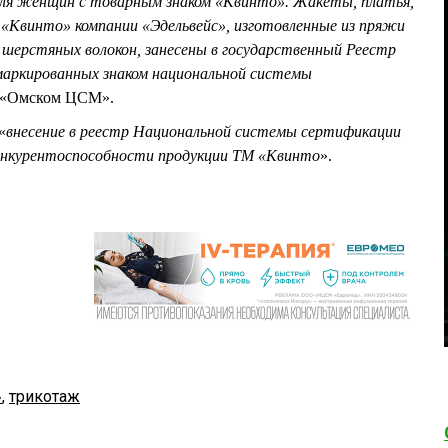
для женщин с товарным знаком «Квинто». Жакеты, платья,
Квинто» компании «Эдельвейс», изготовленные из пряжи
 шерстяных волокон, занесены в государственный Реестр
маркированных знаком национальной системы
в «Омском ЦСМ».
«
внесение в реестр Национальной системы сертификации
онкурентоспособности продукции ТМ «Квинто
».
»
,
трикотаж