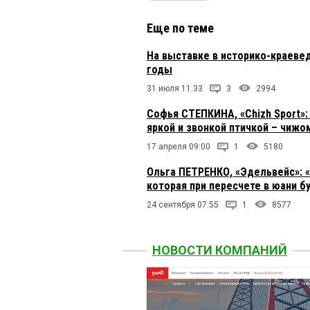
Еще по теме
На выставке в историко-краеве
годы
31 июля 11:33
3
2994
Софья СТЕПКИНА, «Chizh Sport»
яркой и звонкой птичкой – чижо
17 апреля 09:00
1
5180
Ольга ПЕТРЕНКО, «Эдельвейс»: 
которая при пересчете в юани б
24 сентября 07:55
1
8577
НОВОСТИ КОМПАНИЙ