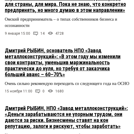
для страны, для мира. Пока не знаю, что конкретно
предпринять, но много думаю в этом направлении»
Омский предприниматель – о типах собственников бизнеса и
осознанности
9 января 15:00
14
4728
Дмитрий РЫБИН, основатель НПО «Завод
металлоконструкций»: «В этом году мы изменили
свои контракты, уменьшив маржинальность
практически до нуля, но требуя от заказчика
больший аванс – 60–70%»
Очень сильно рекомендую переходить со следующего года на ОСНО
15 ноября 11:00
0
1680
Дмитрий РЫБИН, НПО «Завод металлоконструкций»:
«Деньги зарабатываются не упорным трудом, они
даются за риски. Бизнесмены ставят на кон
репутацию, залоги и рискуют, чтобы заработать»