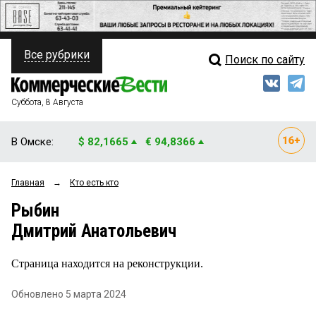
Все рубрики
Поиск по сайту
ПОЛИТИКА
Свежий выпуск
Медиа
ФИНАНСЫ
Суббота, 8 Августа
Кто есть кто
НЕДВИЖИМОСТЬ
В Омске:
$ 82,1665
€ 94,8366
Интервью
БИЗНЕС
Главная
→
Кто есть кто
Мнения
ОБЩЕСТВО
Рыбин
Рейтинги
ЗАКОН
Дмитрий Анатольевич
Блоги
НОВОСТИ КОМПАНИЙ
Страница находится на реконструкции.
Архив
ПРОИСШЕСТВИЯ
Обновлено 5 марта 2024
СТИЛЬ ЖИЗНИ