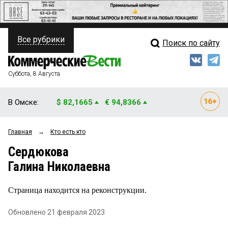
Все рубрики
Поиск по сайту
ПОЛИТИКА
Свежий выпуск
Медиа
ФИНАНСЫ
Суббота, 8 Августа
Кто есть кто
НЕДВИЖИМОСТЬ
В Омске:
$ 82,1665
€ 94,8366
Интервью
БИЗНЕС
Главная
→
Кто есть кто
Мнения
ОБЩЕСТВО
Сердюкова
Рейтинги
ЗАКОН
Галина Николаевна
Блоги
НОВОСТИ КОМПАНИЙ
Страница находится на реконструкции.
Архив
ПРОИСШЕСТВИЯ
Обновлено 21 февраля 2023
СТИЛЬ ЖИЗНИ