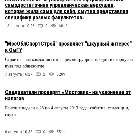
самодостаточная управленческая верхушка,
которая жила сама для себя, смутно представляя
специфику разных факультетов»
13 августа 10:26
0
6819
"МосОблСпортСтрой" проявляет "шкурный интерес"
к ОмГУ
Строительная компания готова реконструировать один из корпусов
вуза под общежитие
7 августа 16:27
2
5289
Следователи проверят «Мостовик» на уклонение от
налогов
Рейтинг недели с 28 по 4 августа 2013 года: события, тенденции,
слухи
6 августа 10:33
0
5511