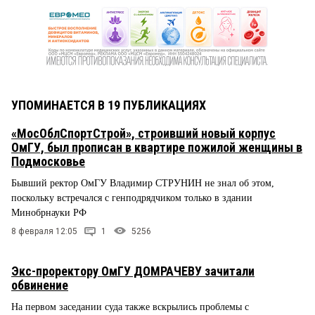
УПОМИНАЕТСЯ В 19 ПУБЛИКАЦИЯХ
«МосОблСпортСтрой», строивший новый корпус
ОмГУ, был прописан в квартире пожилой женщины в
Подмосковье
Бывший ректор ОмГУ Владимир СТРУНИН не знал об этом,
поскольку встречался с генподрядчиком только в здании
Минобрнауки РФ
8 февраля 12:05
1
5256
Экс-проректору ОмГУ ДОМРАЧЕВУ зачитали
обвинение
На первом заседании суда также вскрылись проблемы с