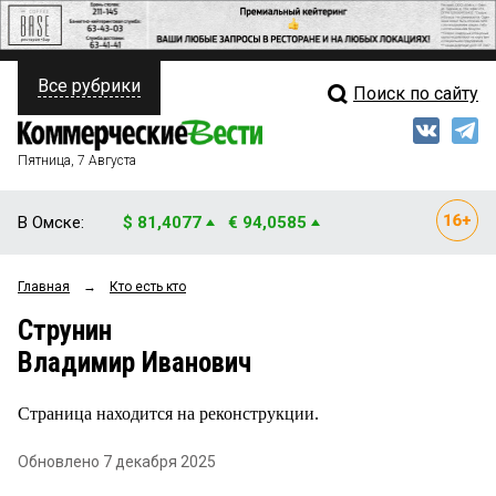
Все рубрики
Поиск по сайту
ПОЛИТИКА
Свежий выпуск
Медиа
ФИНАНСЫ
Пятница, 7 Августа
Кто есть кто
НЕДВИЖИМОСТЬ
В Омске:
$ 81,4077
€ 94,0585
Интервью
БИЗНЕС
Главная
→
Кто есть кто
Мнения
ОБЩЕСТВО
Струнин
Рейтинги
ЗАКОН
Владимир Иванович
Блоги
НОВОСТИ КОМПАНИЙ
Страница находится на реконструкции.
Архив
ПРОИСШЕСТВИЯ
Обновлено 7 декабря 2025
СТИЛЬ ЖИЗНИ