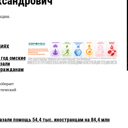
ксандрович
кции.
ЦИЯХ
 год омские
зали
 гражданам
собирает
тический
азали помощь 54,4 тыс. иностранцам на 84,4 млн