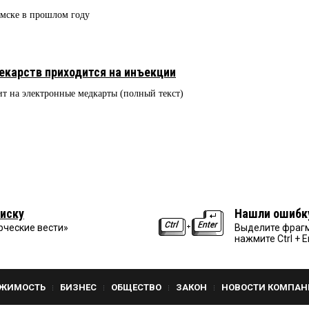
Омске в прошлом году
екарств приходится на инъекции
ит на электронные медкарты (полный текст)
иску
Нашли ошибк
рческие вести»
Выделите фрагм
нажмите Ctrl + E
ЖИМОСТЬ
БИЗНЕС
ОБЩЕСТВО
ЗАКОН
НОВОСТИ КОМПАН