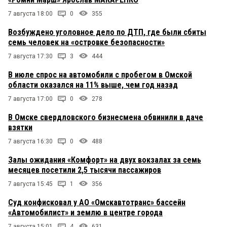
7 августа 18:00
0
355
Возбуждено уголовное дело по ДТП, где были сбиты
семь человек на «островке безопасности»
7 августа 17:30
3
444
В июле спрос на автомобили с пробегом в Омской
области оказался на 11% выше, чем год назад
7 августа 17:00
0
278
В Омске свердловского бизнесмена обвинили в даче
взятки
7 августа 16:30
0
488
Залы ожидания «Комфорт» на двух вокзалах за семь
месяцев посетили 2,5 тысячи пассажиров
7 августа 15:45
1
356
Суд конфисковал у АО «Омскавтотранс» бассейн
«Автомобилист» и землю в центре города
7 августа 15:01
4
631