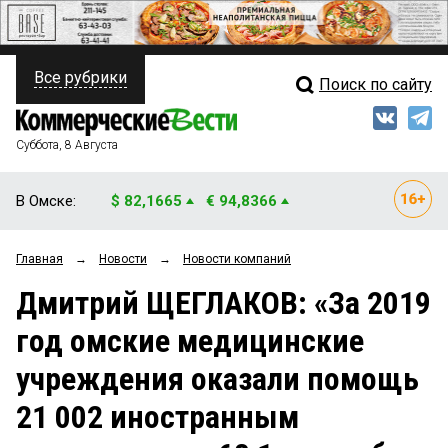
Все рубрики
Поиск по сайту
ПОЛИТИКА
Свежий выпуск
Медиа
ФИНАНСЫ
Суббота, 8 Августа
Кто есть кто
НЕДВИЖИМОСТЬ
В Омске:
$ 82,1665
€ 94,8366
Интервью
БИЗНЕС
Главная
→
Новости
→
Новости компаний
Мнения
ОБЩЕСТВО
Дмитрий ЩЕГЛАКОВ: «За 2019
Рейтинги
ЗАКОН
год омские медицинские
Блоги
НОВОСТИ КОМПАНИЙ
учреждения оказали помощь
Архив
ПРОИСШЕСТВИЯ
21 002 иностранным