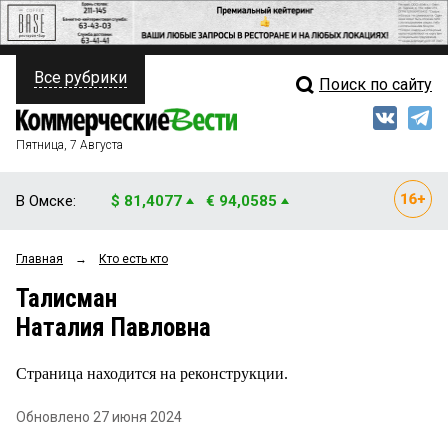
Все рубрики
Поиск по сайту
ПОЛИТИКА
Свежий выпуск
Медиа
ФИНАНСЫ
Пятница, 7 Августа
Кто есть кто
НЕДВИЖИМОСТЬ
В Омске:
$ 81,4077
€ 94,0585
Интервью
БИЗНЕС
Главная
→
Кто есть кто
Мнения
ОБЩЕСТВО
Талисман
Рейтинги
ЗАКОН
Наталия Павловна
Блоги
НОВОСТИ КОМПАНИЙ
Страница находится на реконструкции.
Архив
ПРОИСШЕСТВИЯ
Обновлено 27 июня 2024
СТИЛЬ ЖИЗНИ