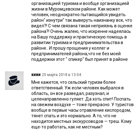
организацией туризма и вообще организацией
жизни в Муромцевском районе. Как может
человек, неоднократно пытающийся увидеть
район" изнутри" так выверуть наизнанку все, что
видел?! С чем связана такая неприязнь в оценке
района?! Очень жалею, что искренне надеялась
на Вашу поддержку и практическую помощь в
развитии туризма и предпринимательства в
районе.. И прошу прощения у коллег и
предпринимателей района,что не без моей
поддержки этот " спикер" был принят в районе
киви
25 марта 2018 в 13:04:
Мне кажется, что сельский туризм более
ответственный. Уж если человек выбрался в
область, он все разведал, разузнал, и
целенаправленно гуляет. Да хоть спит! Поспать
на свежем воздухе — тоже прекрасно. У туристов
вообще в первые часы отравление кислородом,
тянет спать и это нормально. А то, что не
находится местных экскурсоводов — треш. Кому
еще-то работать, как не местным?