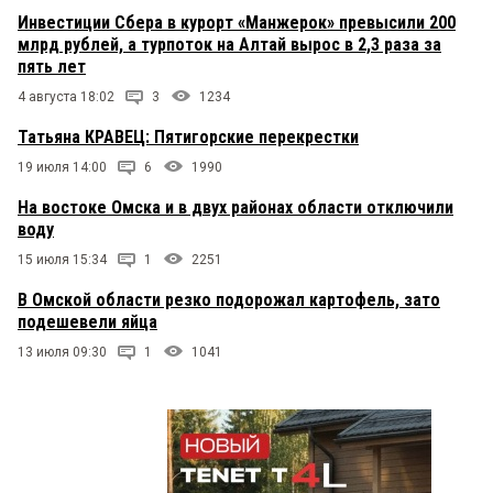
Инвестиции Сбера в курорт «Манжерок» превысили 200
млрд рублей, а турпоток на Алтай вырос в 2,3 раза за
пять лет
4 августа 18:02
3
1234
Татьяна КРАВЕЦ: Пятигорские перекрестки
19 июля 14:00
6
1990
На востоке Омска и в двух районах области отключили
воду
15 июля 15:34
1
2251
В Омской области резко подорожал картофель, зато
подешевели яйца
13 июля 09:30
1
1041