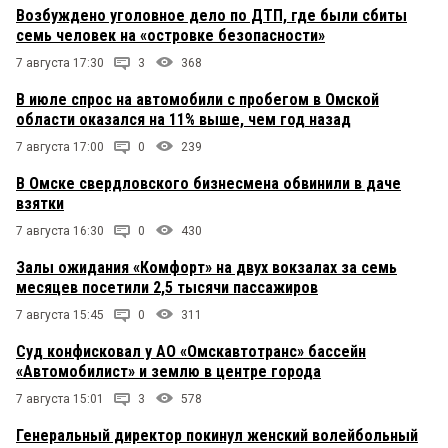
Возбуждено уголовное дело по ДТП, где были сбиты
семь человек на «островке безопасности»
7 августа 17:30
3
368
В июле спрос на автомобили с пробегом в Омской
области оказался на 11% выше, чем год назад
7 августа 17:00
0
239
В Омске свердловского бизнесмена обвинили в даче
взятки
7 августа 16:30
0
430
Залы ожидания «Комфорт» на двух вокзалах за семь
месяцев посетили 2,5 тысячи пассажиров
7 августа 15:45
0
311
Суд конфисковал у АО «Омскавтотранс» бассейн
«Автомобилист» и землю в центре города
7 августа 15:01
3
578
Генеральный директор покинул женский волейбольный