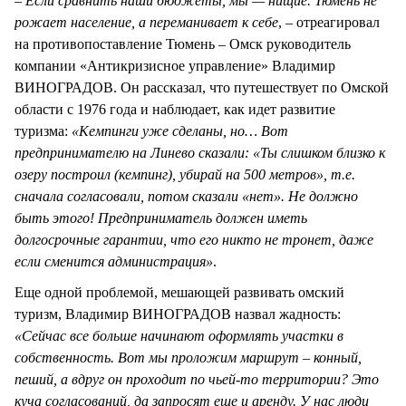
– Если сравнить наши бюджеты, мы — нищие. Тюмень не
рожает население, а переманивает к себе
, – отреагировал
на противопоставление Тюмень – Омск руководитель
компании «Антикризисное управление» Владимир
ВИНОГРАДОВ. Он рассказал, что путешествует по Омской
области с 1976 года и наблюдает, как идет развитие
туризма:
«Кемпинги уже сделаны, но… Вот
предпринимателю на Линево сказали: «Ты слишком близко к
озеру построил (кемпинг), убирай на 500 метров», т.е.
сначала согласовали, потом сказали «нет». Не должно
быть этого! Предприниматель должен иметь
долгосрочные гарантии, что его никто не тронет, даже
если сменится администрация»
.
Еще одной проблемой, мешающей развивать омский
туризм, Владимир ВИНОГРАДОВ назвал жадность:
«Сейчас все больше начинают оформлять участки в
собственность. Вот мы проложим маршрут – конный,
пеший, а вдруг он проходит по чьей-то территории? Это
куча согласований, да запросят еще и аренду. У нас люди