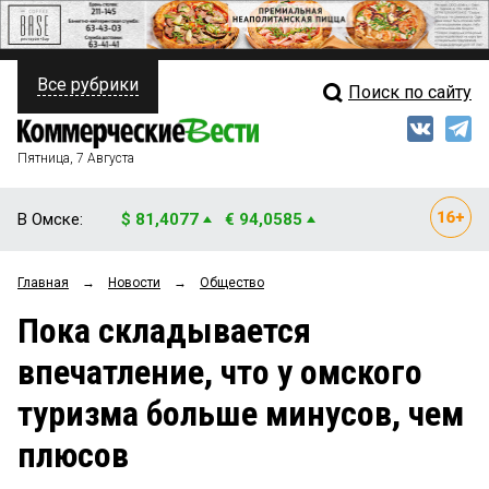
Все рубрики
Поиск по сайту
ПОЛИТИКА
Свежий выпуск
Медиа
ФИНАНСЫ
Пятница, 7 Августа
Кто есть кто
НЕДВИЖИМОСТЬ
В Омске:
$ 81,4077
€ 94,0585
Интервью
БИЗНЕС
Главная
→
Новости
→
Общество
Мнения
ОБЩЕСТВО
Пока складывается
Рейтинги
ЗАКОН
впечатление, что у омского
Блоги
НОВОСТИ КОМПАНИЙ
туризма больше минусов, чем
Архив
ПРОИСШЕСТВИЯ
плюсов