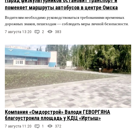
Парад физкультурников остановит транспорт и
поменяет маршруты автобусов в центре Омска
Водителям необходимо руководствоваться требованиями временных
дорожных знаков, пешеходам — соблюдать меры личной безопасности.
7 августа 13:20
2
383
Компания «Омдорстрой» Валоди ГЕВОРГЯНА
благоустроила площадь у КДЦ «Иртыш»
7 августа 11:20
1
372