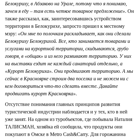
Белокуриху, в Абзаково на Урале, потому что я понимаю,
зачем я еду – там есть четкое товарное предложение»
. Он
также рассказал, как, заинтересовавшись устройством
территории в Белокурихе, запросто пришел к местному
мэру:
«Он мне по полочкам раскладывает, как они сделали
Белокуриху Белокурихой. Все, кто занимается товарами и
услугами на курортной территории, скидываются, грубо
говоря, в «общак» и из него развивают территорию. У них
на выставки ездит не каждый санаторий отдельно, а
«Курорт Белокуриха». Они продвигают территорию. А мы
сейчас в Красноярке строим два поселка и не можем ни с
кем договориться что-то сделать вместе. Давайте
продвигать курорт Красноярка»
.
Отсутствие понимания главных принципов развития
туристической индустрии наблюдается и у тех, кто в ней
уже занят. На одном из туробъектов, где побывала Наталия
ТАЛИСМАН, хозяйка ей сообщила, что продукты они
покупают в Омске в Metro Cash&Carry. Для горожанина