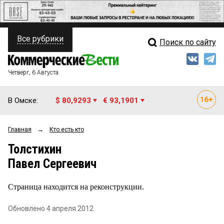
Все рубрики
Поиск по сайту
ПОЛИТИКА
Свежий выпуск
Медиа
ФИНАНСЫ
Четверг, 6 Августа
Кто есть кто
НЕДВИЖИМОСТЬ
В Омске:
$ 80,9293
€ 93,1901
Интервью
БИЗНЕС
Главная
→
Кто есть кто
Мнения
ОБЩЕСТВО
Толстихин
Рейтинги
ЗАКОН
Павел Сергеевич
Блоги
НОВОСТИ КОМПАНИЙ
Страница находится на реконструкции.
Архив
ПРОИСШЕСТВИЯ
Обновлено 4 апреля 2012
СТИЛЬ ЖИЗНИ