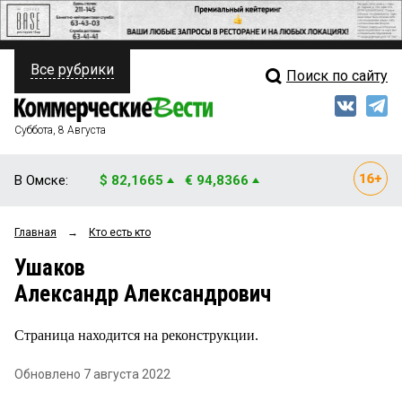
Все рубрики
Поиск по сайту
ПОЛИТИКА
Свежий выпуск
Медиа
ФИНАНСЫ
Суббота, 8 Августа
Кто есть кто
НЕДВИЖИМОСТЬ
В Омске:
$ 82,1665
€ 94,8366
Интервью
БИЗНЕС
Главная
→
Кто есть кто
Мнения
ОБЩЕСТВО
Ушаков
Рейтинги
ЗАКОН
Александр Александрович
Блоги
НОВОСТИ КОМПАНИЙ
Страница находится на реконструкции.
Архив
ПРОИСШЕСТВИЯ
Обновлено 7 августа 2022
СТИЛЬ ЖИЗНИ