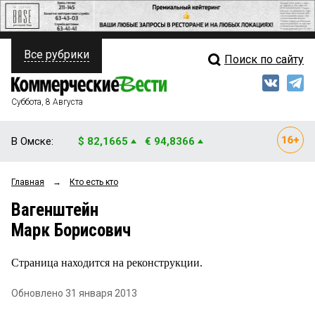
Все рубрики
Поиск по сайту
ПОЛИТИКА
Свежий выпуск
Медиа
ФИНАНСЫ
Суббота, 8 Августа
Кто есть кто
НЕДВИЖИМОСТЬ
В Омске:
$ 82,1665
€ 94,8366
Интервью
БИЗНЕС
Главная
→
Кто есть кто
Мнения
ОБЩЕСТВО
Вагенштейн
Рейтинги
ЗАКОН
Марк Борисович
Блоги
НОВОСТИ КОМПАНИЙ
Страница находится на реконструкции.
Архив
ПРОИСШЕСТВИЯ
Обновлено 31 января 2013
СТИЛЬ ЖИЗНИ