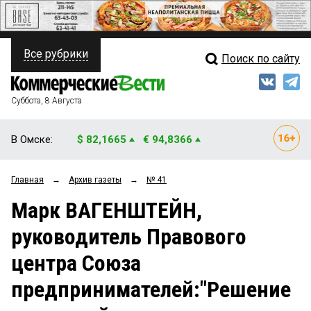
Все рубрики
Поиск по сайту
ПОЛИТИКА
Свежий выпуск
Медиа
ФИНАНСЫ
Суббота, 8 Августа
Кто есть кто
НЕДВИЖИМОСТЬ
В Омске:
$ 82,1665
€ 94,8366
Интервью
БИЗНЕС
Главная
→
Архив газеты
→
№ 41
Мнения
ОБЩЕСТВО
Марк ВАГЕНШТЕЙН,
Рейтинги
ЗАКОН
руководитель Правового
Блоги
НОВОСТИ КОМПАНИЙ
центра Союза
Архив
ПРОИСШЕСТВИЯ
предпринимателей:"Решение