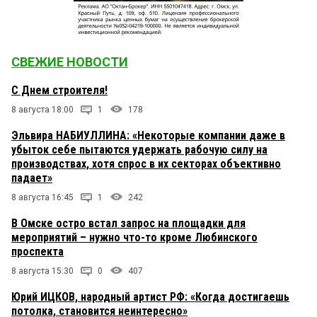
СВЕЖИЕ НОВОСТИ
С Днем строителя!
8 августа 18:00
1
178
Эльвира НАБИУЛЛИНА: «Некоторые компании даже в
убыток себе пытаются удержать рабочую силу на
производствах, хотя спрос в их секторах объективно
падает»
8 августа 16:45
1
242
В Омске остро встал запрос на площадки для
мероприятий – нужно что-то кроме Любинского
проспекта
8 августа 15:30
0
407
Юрий ИЦКОВ, народный артист РФ: «Когда достигаешь
потолка, становится неинтересно»