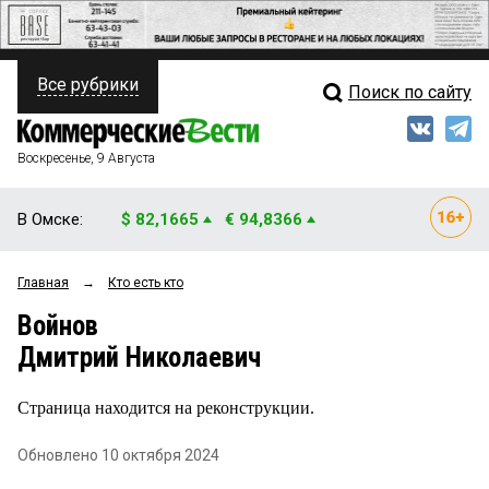
Все рубрики
Поиск по сайту
ПОЛИТИКА
Свежий выпуск
Медиа
ФИНАНСЫ
Воскресенье, 9 Августа
Кто есть кто
НЕДВИЖИМОСТЬ
В Омске:
$ 82,1665
€ 94,8366
Интервью
БИЗНЕС
Главная
→
Кто есть кто
Мнения
ОБЩЕСТВО
Войнов
Рейтинги
ЗАКОН
Дмитрий Николаевич
Блоги
НОВОСТИ КОМПАНИЙ
Страница находится на реконструкции.
Архив
ПРОИСШЕСТВИЯ
Обновлено 10 октября 2024
СТИЛЬ ЖИЗНИ