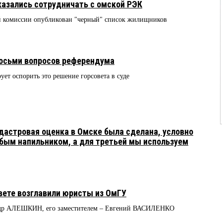
азались сотрудничать с омской РЭК
ой комиссии опубликован "черный" список жилищников
восьми вопросов референдума
ет оспорить это решение горсовета в суде
астровая оценка в Омске была сделана, условно
рубым напильником, а для третьей мы используем
вете возглавили юристы из ОмГУ
андр АЛЕШКИН, его заместителем – Евгений ВАСИЛЕНКО