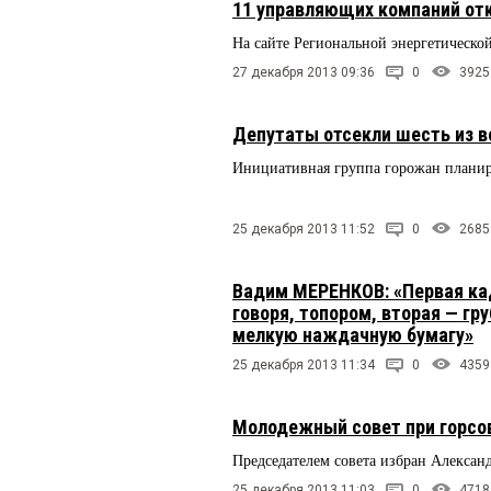
11 управляющих компаний отк
На сайте Региональной энергетическ
27 декабря 2013 09:36
0
3925
Депутаты отсекли шесть из 
Инициативная группа горожан планиру
25 декабря 2013 11:52
0
2685
Вадим МЕРЕНКОВ: «Первая кад
говоря, топором, вторая — г
мелкую наждачную бумагу»
25 декабря 2013 11:34
0
4359
Молодежный совет при горсо
Председателем совета избран Алекс
25 декабря 2013 11:03
0
4718