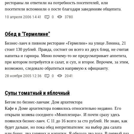
рестораны ли ответили на потребность посетителей, или
посетители вспомнили о посте благодаря заведениям общепита.
10 апреля 2006 14:41
0
3780
Обед в "Гермелине"
Бизнес-ланч в пивном ресторане «Гермелин» на улице Ленина, 21
стоит 130 рублей. Правда, состоит он всего из двух блюд, не считая
напитка и гарнира. Меню почему-то не предусматривает аппетита,
при котором потребуется и салат, и суп, и второе. Впрочем, за этим,
возможно, следовало обратиться напрямую к официанту.
28 ноября 2005 12:36
0
2041
Супы томатный и яблочный
Бегом по бизнес-ланчам: Дом архитектора
Кафе в Доме архитектора появилось относительно недавно. Его
открыли хозяева соседнего «Монплезира». И почти сразу здесь
появился бизнес-ланч. С 11 до 16 всего за сто рублей. Не знаю, как
будет дальше, но пока обед непритязателен: на выбор два салата
или борщ, два горячих и напитки. Я обедала два раза. В первый раз