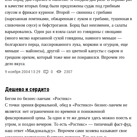
в качестве вторых блюд были предложены судак под грибным
соусом и фрикасе куриное. Второй — свинина с грибами
(нарезанная ломтиками, обжаренная с луком и грибами, тушенная в
сливочном соусе) и бефстроганов. Борщ был неизменен, а салаты
варьировались. Один раз я взяла салат из говядины с овощами
(много мелко нарезанной сухой говядины, намного меньше —
болгарского перца, пассированного лука, моркови и огурцов, еще
меньше — майонеза), другой — из цветной капусты с сыром и
грецким орехом, который тоже мне не понравился. Впрочем это
дело вкуса.
9 ноября 2004 13:29
0
2307
Дешево и сердито
Бегом по бизнес-ланчам: «Ростикс»
С точки зрения формальной, обед в «Ростиксе» бизнес-ланчем не
является: нет ограничения по времени и пониженной
фиксированной цены. За одни и те же деньги здесь можно поесть и
утром, и поздно вечером. То есть «Ростикс» — типичный фаст-фуд,
наш ответ «Макдональдсу». Впрочем сами хозяева называют свое