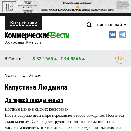
Все рубрики
Поиск по сайту
ПОЛИТИКА
Свежий выпуск
Медиа
ФИНАНСЫ
Воскресенье, 9 Августа
Кто есть кто
НЕДВИЖИМОСТЬ
В Омске:
$ 82,1665
€ 94,8366
Интервью
БИЗНЕС
Главная
→
Авторы
Мнения
ОБЩЕСТВО
Капустина Людмила
Рейтинги
ЗАКОН
До первой звезды нельзя
Блоги
НОВОСТИ КОМПАНИЙ
Постные меню в омских ресторанах
Пост в современном мире переживает второе рождение. Поститься
Архив
ПРОИСШЕСТВИЯ
стало модным. Сейчас уже трудно вспомнить, когда пост стал
массовым явлением и кто сыграл в его возрождении главную роль:
СТИЛЬ ЖИЗНИ