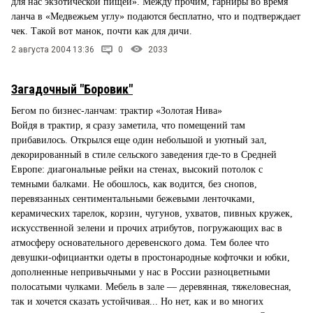
для нас экзотической пищей». Между прочим, гарниры во время
ланча в «Медвежьем углу» подаются бесплатно, что и подтверждает
чек. Такой вот манок, почти как для дичи.
2 августа 2004 13:36
0
2033
Загадочный "Боровик"
Бегом по бизнес-ланчам: трактир «Золотая Нива»
Войдя в трактир, я сразу заметила, что помещений там
прибавилось. Открылся еще один небольшой и уютный зал,
декорированный в стиле сельского заведения где-то в Средней
Европе: диагональные рейки на стенах, высокий потолок с
темными балками. Не обошлось, как водится, без снопов,
перевязанных сентиментальными бежевыми ленточками,
керамических тарелок, корзин, чугунов, ухватов, пивных кружек,
искусственной зелени и прочих атрибутов, погружающих вас в
атмосферу основательного деревенского дома. Тем более что
девушки-официантки одеты в простонародные кофточки и юбки,
дополненные непривычными у нас в России разноцветными
полосатыми чулками. Мебель в зале — деревянная, тяжеловесная,
так и хочется сказать устойчивая... Но нет, как и во многих