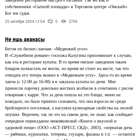
заведение рестораном быстрого питания. Так же как и
собственники «Сытной площади» в Торговом центре «Омский».
Бог им судья.
25 октября 2004 12:54
0
2705
Не ешь ананасы
Бегом по бизнес-ланчам: «Медвежий угол»
В «Служебном романе» госпожа Калугина припоминает к случаю,
как ела в ресторане купаты. В то время омские заведения таким
блюдом похвастать не могли, но время не стоит на месте, так что
отведать его теперь можно в «Медвежьем углу». Здесь-то во время
ланча (с 12-00 до 16-00) я и заказала купаты из дичи. Мне
принесли парочку довольно жестких колбасок в сочетании с рисом
отварным с карри. Что за дичь пошла на это блюдо, меню не
поведало, но было приятно сознавать, что она взросла не среди
бройлерного поголовья, а нагуляла кулинарные свойства на лесной
опушке. Впрочем, так ли это на самом деле, не знаю: как сообщает
очередное переиздание микояновской «Книги о вкусной и
здоровой пище» (ООО «АСТ-ПРЕСС СКД», 2003), «пернатая дичь
— рябчики, куропатки, тетерева, глухари, фазаны и т.п. — остаются