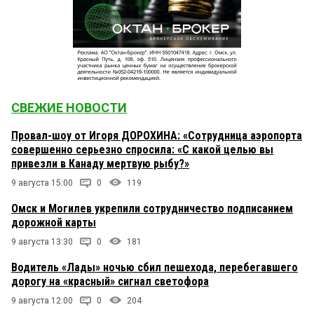
СВЕЖИЕ НОВОСТИ
Провал-шоу от Игоря ДОРОХИНА: «Сотрудница аэропорта
совершенно серьезно спросила: «С какой целью вы
привезли в Канаду мертвую рыбу?»
9 августа 15:00
0
119
Омск и Могилев укрепили сотрудничество подписанием
дорожной карты
9 августа 13:30
0
181
Водитель «Лады» ночью сбил пешехода, перебегавшего
дорогу на «красный» сигнал светофора
9 августа 12:00
0
204