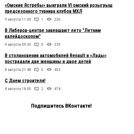
«Омские Ястребы» выиграли VI омский розыгрыш
предсезонного турнира клубов МХЛ
9 августа 11:00
1
226
В Либеров-центре завершают лето "Летним
калейдоскопом"
9 августа 09:30
0
239
В столкновении автомобилей Renault и «Лады»
пострадали две женщины и двое детей
8 августа 21:48
0
453
С Днем строителя!
8 августа 18:00
2
474
Подпишитесь ВКонтакте!