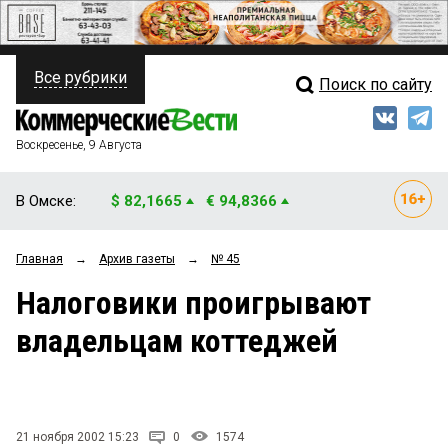
Все рубрики
Поиск по сайту
ПОЛИТИКА
Свежий выпуск
Медиа
ФИНАНСЫ
Воскресенье, 9 Августа
Кто есть кто
НЕДВИЖИМОСТЬ
В Омске:
$ 82,1665
€ 94,8366
Интервью
БИЗНЕС
Главная
→
Архив газеты
→
№ 45
Мнения
ОБЩЕСТВО
Налоговики проигрывают
Рейтинги
ЗАКОН
владельцам коттеджей
Блоги
НОВОСТИ КОМПАНИЙ
Архив
ПРОИСШЕСТВИЯ
21 ноября 2002 15:23
0
1574