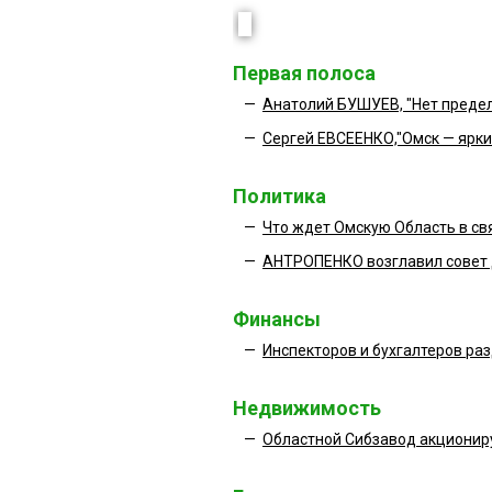
Первая полоса
—
Анатолий БУШУЕВ, "Нет преде
—
Сергей ЕВСЕЕНКО,"Омск — ярки
Политика
—
Что ждет Омскую Область в св
—
АНТРОПЕНКО возглавил совет
Финансы
—
Инспекторов и бухгалтеров раз
Недвижимость
—
Областной Сибзавод акционир