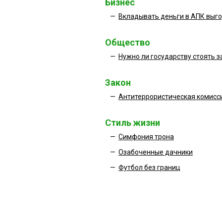
Бизнес
—
Вкладывать деньги в АПК выг
Общество
—
Нужно ли государству стоять з
Закон
—
Антитеррористическая комисс
Стиль жизни
—
Симфония трона
—
Озабоченные дачники
—
Футбол без границ