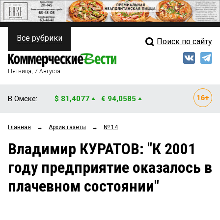
Все рубрики
Поиск по сайту
ПОЛИТИКА
Свежий выпуск
Медиа
ФИНАНСЫ
Пятница, 7 Августа
Кто есть кто
НЕДВИЖИМОСТЬ
В Омске:
$ 81,4077
€ 94,0585
Интервью
БИЗНЕС
Главная
→
Архив газеты
→
№ 14
Мнения
ОБЩЕСТВО
Владимир КУРАТОВ: "К 2001
Рейтинги
ЗАКОН
году предприятие оказалось в
Блоги
НОВОСТИ КОМПАНИЙ
плачевном состоянии"
Архив
ПРОИСШЕСТВИЯ