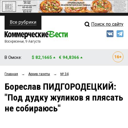
Все рубрики
Поиск по сайту
ПОЛИТИКА
Свежий выпуск
Медиа
ФИНАНСЫ
Воскресенье, 9 Августа
Кто есть кто
НЕДВИЖИМОСТЬ
В Омске:
$ 82,1665
€ 94,8366
Интервью
БИЗНЕС
Главная
→
Архив газеты
→
№ 34
Мнения
ОБЩЕСТВО
Бореслав ПИДГОРОДЕЦКИЙ:
Рейтинги
ЗАКОН
"Под дудку жуликов я плясать
Блоги
НОВОСТИ КОМПАНИЙ
не собираюсь"
Архив
ПРОИСШЕСТВИЯ