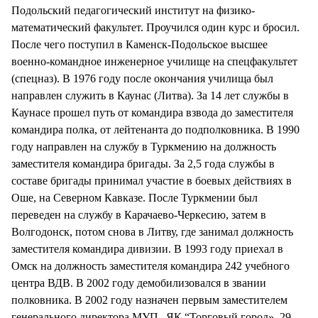
Подольский педагогический институт на физико-
математический факультет. Проучился один курс и бросил.
После чего поступил в Каменск-Подольское высшее
военно-командное инженерное училище на спецфакультет
(спецназ). В 1976 году после окончания училища был
направлен служить в Каунас (Литва). За 14 лет службы в
Каунасе прошел путь от командира взвода до заместителя
командира полка, от лейтенанта до подполковника. В 1990
году направлен на службу в Туркмению на должность
заместителя командира бригады. За 2,5 года службы в
составе бригады принимал участие в боевых действиях в
Оше, на Северном Кавказе. После Туркмении был
переведен на службу в Карачаево-Черкесию, затем в
Волгодонск, потом снова в Литву, где занимал должность
заместителя командира дивизии. В 1993 году приехал в
Омск на должность заместителя командира 242 учебного
центра ВДВ. В 2002 году демобилизовался в звании
полковника. В 2002 году назначен первым заместителем
генерального директора МУП „ЯК “Торговый город». 29