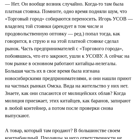
— Нет. Он вообще возник случайно. Когда-то там была
платная стоянка. Помните, одно время подняли шум, что
«Торговый город» собираются переносить. Игорь УСОВ —
владелец той стоянки (арендует в том числе и
продовольственную оптовку — ред.) попал тогда, как
говорится, в струю и на этой платной стоянке сделал
рынок. Часть предпринимателей с «Торгового города»,
побоявшись, что его закроют, ушли к УСОВУ. А сейчас на
том рынке в основном работают китайцы-нелегалы.
Большая часть их в свое время была изгнана
новосибирскими предпринимателями, и они нашли приют
на частных рынках Омска. Вида на жительство у них нет.
Знаете, как они спасаются от милицейских облав? Когда
милиция приезжает, этих китайцев, как баранов, запирают
в любой контейнер, а потом после проверки снова
выпускают.
А товар, который там продают? В большинстве своем
контрабандный. Продавцы за него ответственности не