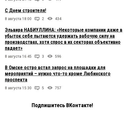
С Днем строителя!
8 августа 18:00
2
434
Эльвира НАБИУЛЛИНА: «Некоторые компании даже в
убыток себе пытаются удержать рабочую силу на
производствах, хотя спрос в их секторах объективно
падает»
8 августа 16:45
3
596
В Омске остро встал запрос на площадки для
мероприятий – нужно что-то кроме Любинского
проспекта
8 августа 15:30
5
757
Подпишитесь ВКонтакте!