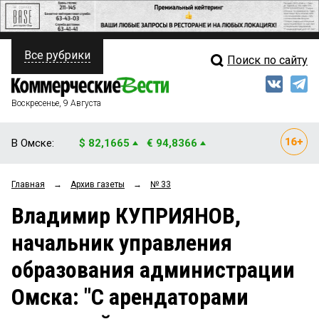
Все рубрики
Поиск по сайту
ПОЛИТИКА
Свежий выпуск
Медиа
ФИНАНСЫ
Воскресенье, 9 Августа
Кто есть кто
НЕДВИЖИМОСТЬ
В Омске:
$ 82,1665
€ 94,8366
Интервью
БИЗНЕС
Главная
→
Архив газеты
→
№ 33
Мнения
ОБЩЕСТВО
Владимир КУПРИЯНОВ,
Рейтинги
ЗАКОН
начальник управления
Блоги
НОВОСТИ КОМПАНИЙ
образования администрации
Архив
ПРОИСШЕСТВИЯ
Омска: "С арендаторами