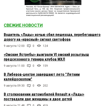
СВЕЖИЕ НОВОСТИ
Водитель «Лады» ночью сбил пешехода, перебегавшего
дорогу на «красный» сигнал светофора
9 августа 12:00
0
124
«Омские Ястребы» выиграли VI омский розыгрыш
предсезонного турнира клубов МХЛ
9 августа 11:00
0
159
В Либеров-центре завершают лето "Летним
калейдоскопом"
9 августа 09:30
0
202
В столкновении автомобилей Renault и «Лады»
пострадали две женщины и двое детей
8 августа 21:48
0
419