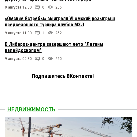
9 августа 12:00
0
236
«Омские Ястребы» выиграли VI омский розыгрыш
предсезонного турнира клубов МХЛ
9 августа 11:00
1
252
В Либеров-центре завершают лето "Летним
калейдоскопом"
9 августа 09:30
0
260
Подпишитесь ВКонтакте!
НЕДВИЖИМОСТЬ