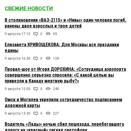
СВЕЖИЕ НОВОСТИ
В столкновении «ВАЗ-2115» и «Нивы» один человек погиб,
ранены двое взрослых и трое детей
9 августа 17:15
0
59
Елизавета КРИВОЩЕКОВА: Для Москвы все праздники
едины
9 августа 16:30
0
128
Провал-шоу от Игоря ДОРОХИНА: «Сотрудница аэропорта
совершенно серьезно спросила: «С какой целью вы
привезли в Канаду мертвую рыбу?»
9 августа 15:00
0
240
Омск и Могилев укрепили сотрудничество подписанием
дорожной карты
9 августа 13:30
0
227
Водитель «Лады» ночью сбил пешехода, перебегавшего
дорогу на «красный» сигнал светофора