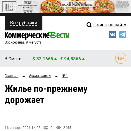
Все рубрики
Поиск по сайту
ПОЛИТИКА
Свежий выпуск
Медиа
ФИНАНСЫ
Воскресенье, 9 Августа
Кто есть кто
НЕДВИЖИМОСТЬ
В Омске:
$ 82,1665
€ 94,8366
Интервью
БИЗНЕС
Главная
→
Архив газеты
→
№ 1
Мнения
ОБЩЕСТВО
Жилье по-прежнему
Рейтинги
ЗАКОН
дорожает
Блоги
НОВОСТИ КОМПАНИЙ
Архив
ПРОИСШЕСТВИЯ
16 января 2006 14:05
0
2465