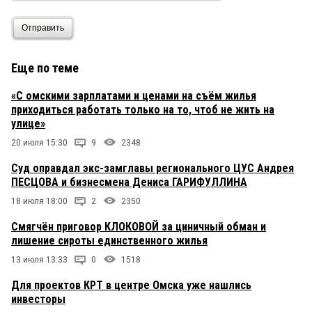
Отправить
Еще по теме
«С омскими зарплатами и ценами на съём жилья
приходиться работать только на то, чтоб не жить на
улице»
20 июля 15:30
9
2348
Суд оправдал экс-замглавы регионального ЦУС Андрея
ПЕСЦОВА и бизнесмена Дениса ГАРИФУЛЛИНА
18 июля 18:00
2
2350
Смягчён приговор КЛОКОВОЙ за циничный обман и
лишение сироты единственного жилья
13 июля 13:33
0
1518
Для проектов КРТ в центре Омска уже нашлись
инвесторы