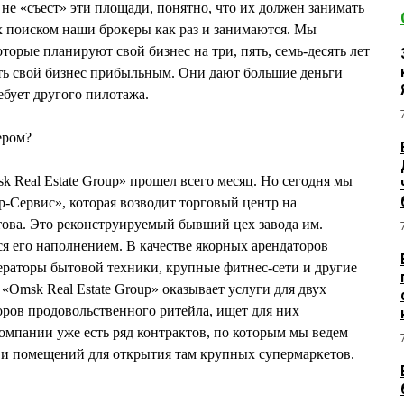
не «съест» эти площади, понятно, что их должен занимать
х поиском наши брокеры как раз и занимаются. Мы
орые планируют свой бизнес на три, пять, семь-десять лет
ать свой бизнес прибыльным. Они дают большие деньги
ебует другого пилотажа.
ером?
Real Estate Group» прошел всего месяц. Но сегодня мы
р-Сервис», которая возводит торговый центр на
това. Это реконструируемый бывший цех завода им.
ся его наполнением. В качестве якорных арендаторов
ераторы бытовой техники, крупные фитнес-сети и другие
«Omsk Real Estate Group» оказывает услуги для двух
ров продовольственного ритейла, ищет для них
омпании уже есть ряд контрактов, по которым мы ведем
а и помещений для открытия там крупных супермаркетов.