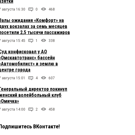
взятки
7 августа 16:30
0
468
Залы ожидания «Комфорт» на
двух вокзалах за семь месяцев
посетили 2,5 тысячи пассажиров
7 августа 15:45
1
338
Суд конфисковал у АО
«Омскавтотранс» бассейн
«Автомобилист» и землю в
центре города
7 августа 15:01
4
607
Генеральный директор покинул
женский волейбольный клуб
«Омичка»
7 августа 14:00
2
458
Подпишитесь ВКонтакте!