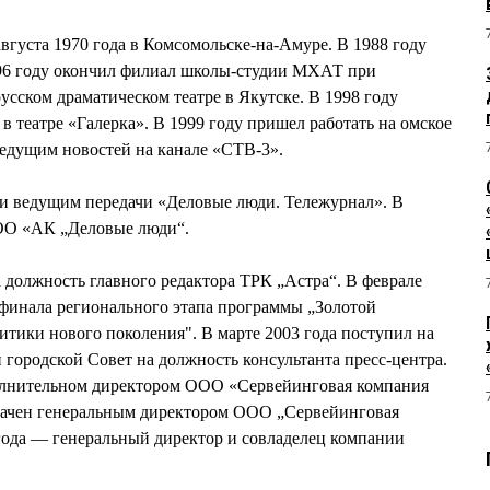
вгуста 1970 года в Комсомольске-на-Амуре. В 1988 году
996 году окончил филиал школы-студии МХАТ при
усском драматическом театре в Якутске. В 1998 году
 в театре «Галерка». В 1999 году пришел работать на омское
ведущим новостей на канале «СТВ-3».
м и ведущим передачи «Деловые люди. Тележурнал». В
ОО «АК „Деловые люди“.
а должность главного редактора ТРК „Астра“. В феврале
рфинала регионального этапа программы „Золотой
тики нового поколения". В марте 2003 года поступил на
ородской Совет на должность консультанта пресс-центра.
полнительном директором ООО «Сервейинговая компания
значен генеральным директором ООО „Сервейинговая
года — генеральный директор и совладелец компании