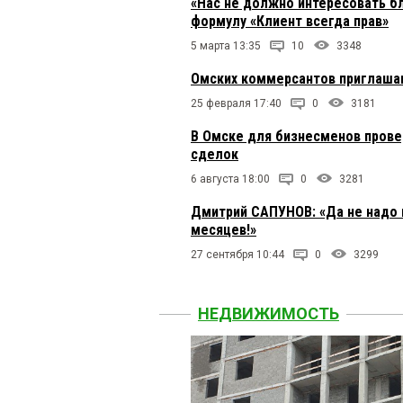
«Нас не должно интересовать бл
формулу «Клиент всегда прав»
5 марта 13:35
10
3348
Омских коммерсантов приглашаю
25 февраля 17:40
0
3181
В Омске для бизнесменов прове
сделок
6 августа 18:00
0
3281
Дмитрий САПУНОВ: «Да не надо в
месяцев!»
27 сентября 10:44
0
3299
НЕДВИЖИМОСТЬ