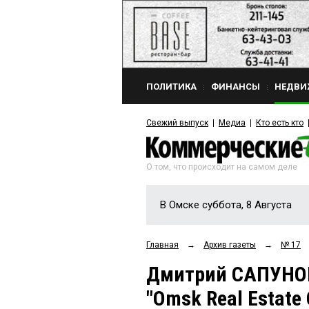
ПОЛИТИКА
ФИНАНСЫ
НЕДВИ
Свежий выпуск
Медиа
Кто есть кто
О том, что происходит на самом деле
В Омске суббота, 8 Августа
Главная
→
Архив газеты
→
№ 17
Дмитрий САПУНОВ
"Omsk Real Estate