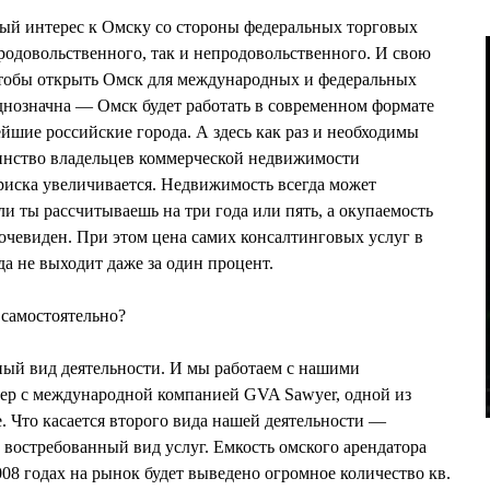
й интерес к Омску со стороны федеральных торговых
продовольственного, так и непродовольственного. И свою
тобы открыть Омск для международных и федеральных
днозначна — Омск будет работать в современном формате
ейшие российские города. А здесь как раз и необходимы
инство владельцев коммерческой недвижимости
риска увеличивается. Недвижимость всегда может
и ты рассчитываешь на три года или пять, а окупаемость
т очевиден. При этом цена самих консалтинговых услуг в
а не выходит даже за один процент.
 самостоятельно?
ый вид деятельности. И мы работаем с нашими
ер с международной компанией GVA Sawyer, одной из
 Что касается второго вида нашей деятельности —
 востребованный вид услуг. Емкость омского арендатора
08 годах на рынок будет выведено огромное количество кв.