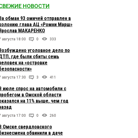
СВЕЖИЕ НОВОСТИ
За обман 93 омичей отправлен в
колонию глава АЦ «Ромни Марш»
Ярослав МАКАРЕНКО
7 августа 18:00
0
333
Возбуждено уголовное дело по
ДТП, где были сбиты семь
человек на «островке
безопасности»
7 августа 17:30
3
411
В июле спрос на автомобили с
пробегом в Омской области
оказался на 11% выше, чем год
назад
7 августа 17:00
0
260
В Омске свердловского
бизнесмена обвинили в даче