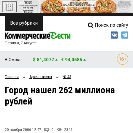
Все рубрики
Поиск по сайту
ПОЛИТИКА
Свежий выпуск
Медиа
ФИНАНСЫ
Пятница, 7 Августа
Кто есть кто
НЕДВИЖИМОСТЬ
В Омске:
$ 81,4077
€ 94,0585
Интервью
БИЗНЕС
Главная
→
Архив газеты
→
№ 43
Мнения
ОБЩЕСТВО
Город нашел 262 миллиона
Рейтинги
ЗАКОН
рублей
Блоги
НОВОСТИ КОМПАНИЙ
Архив
ПРОИСШЕСТВИЯ
20 ноября 2006 12:47
0
2345