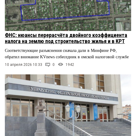
ФНС: нюансы перерасчёта двойного коэффициента
налога на землю под строительство жилья и в КРТ
Соответствующие разъяснения сначала дали в Минфине РФ,
обратил внимание KVnews собеседник в омской налоговой службе
10 апреля 2026 10:33
0
1942