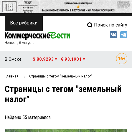
Все рубрики
Поиск по сайту
ПОЛИТИКА
Свежий выпуск
Медиа
ФИНАНСЫ
Четверг, 6 Августа
Кто есть кто
НЕДВИЖИМОСТЬ
В Омске:
$ 80,9293
€ 93,1901
Интервью
БИЗНЕС
Главная
→
Страницы c тегом "земельный налог"
Мнения
ОБЩЕСТВО
Страницы c тегом "земельный
Рейтинги
ЗАКОН
налог"
Блоги
НОВОСТИ КОМПАНИЙ
Архив
Найдено
55
материалов
ПРОИСШЕСТВИЯ
СТИЛЬ ЖИЗНИ