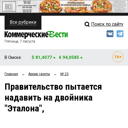
Все рубрики
Поиск по сайту
ПОЛИТИКА
Свежий выпуск
Медиа
ФИНАНСЫ
Пятница, 7 Августа
Кто есть кто
НЕДВИЖИМОСТЬ
В Омске:
$ 81,4077
€ 94,0585
Интервью
БИЗНЕС
Главная
→
Архив газеты
→
№ 23
Мнения
ОБЩЕСТВО
Правительство пытается
Рейтинги
ЗАКОН
надавить на двойника
Блоги
НОВОСТИ КОМПАНИЙ
"Эталона",
Архив
ПРОИСШЕСТВИЯ