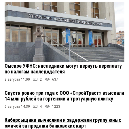
Омское УФНС: наследники могут вернуть переплату
по налогам наследодателя
8 августа 11:00
2
637
Спустя ровно три года с ООО «СтройТраст» взыскали
14 млн рублей за гортензии и тротуарную плитку
6 августа 14:39
4
1223
Киберсыщики вычислили и задержали группу юных
омичей за продажи банковских карт