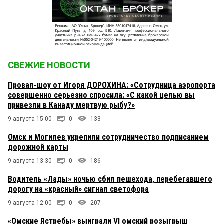
СВЕЖИЕ НОВОСТИ
Провал-шоу от Игоря ДОРОХИНА: «Сотрудница аэропорта
совершенно серьезно спросила: «С какой целью вы
привезли в Канаду мертвую рыбу?»
9 августа 15:00
0
133
Омск и Могилев укрепили сотрудничество подписанием
дорожной карты
9 августа 13:30
0
186
Водитель «Лады» ночью сбил пешехода, перебегавшего
дорогу на «красный» сигнал светофора
9 августа 12:00
0
207
«Омские Ястребы» выиграли VI омский розыгрыш