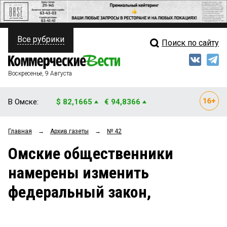
Все рубрики
Поиск по сайту
ПОЛИТИКА
Свежий выпуск
Медиа
ФИНАНСЫ
Воскресенье, 9 Августа
Кто есть кто
НЕДВИЖИМОСТЬ
В Омске:
$ 82,1665
€ 94,8366
Интервью
БИЗНЕС
Главная
→
Архив газеты
→
№ 42
Мнения
ОБЩЕСТВО
Омские общественники
Рейтинги
ЗАКОН
намерены изменить
Блоги
НОВОСТИ КОМПАНИЙ
федеральный закон,
Архив
ПРОИСШЕСТВИЯ