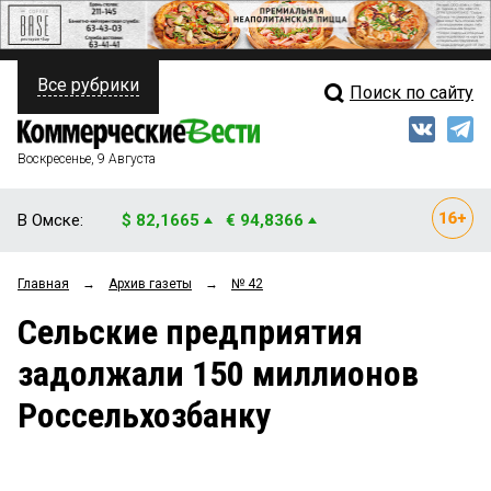
Все рубрики
Поиск по сайту
ПОЛИТИКА
Свежий выпуск
Медиа
ФИНАНСЫ
Воскресенье, 9 Августа
Кто есть кто
НЕДВИЖИМОСТЬ
В Омске:
$ 82,1665
€ 94,8366
Интервью
БИЗНЕС
Главная
→
Архив газеты
→
№ 42
Мнения
ОБЩЕСТВО
Сельские предприятия
Рейтинги
ЗАКОН
задолжали 150 миллионов
Блоги
НОВОСТИ КОМПАНИЙ
Россельхозбанку
Архив
ПРОИСШЕСТВИЯ