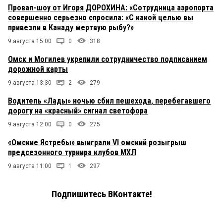
Провал-шоу от Игоря ДОРОХИНА: «Сотрудница аэропорта
совершенно серьезно спросила: «С какой целью вы
привезли в Канаду мертвую рыбу?»
9 августа 15:00
0
318
Омск и Могилев укрепили сотрудничество подписанием
дорожной карты
9 августа 13:30
2
279
Водитель «Лады» ночью сбил пешехода, перебегавшего
дорогу на «красный» сигнал светофора
9 августа 12:00
0
275
«Омские Ястребы» выиграли VI омский розыгрыш
предсезонного турнира клубов МХЛ
9 августа 11:00
1
297
Подпишитесь ВКонтакте!