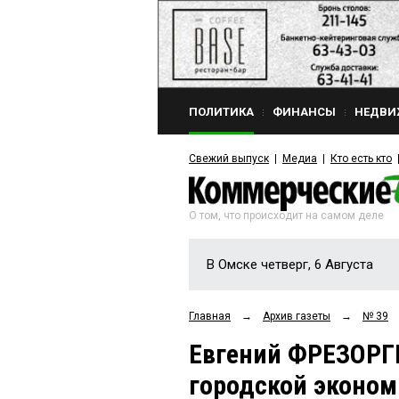
ПОЛИТИКА
ФИНАНСЫ
НЕДВИ
Свежий выпуск
Медиа
Кто есть кто
О том, что происходит на самом деле
В Омске четверг, 6 Августа
Главная
→
Архив газеты
→
№ 39
Евгений ФРЕЗОРГ
городской эконом