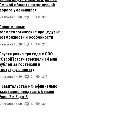
Омской области по железной
дороге уменьшился
6 августа 16:00
0
320
Современные
косметологические процедуры:
возможности и особенности
6 августа 15:20
1
215
Спустя ровно три года с ООО
«СтройТраст» взыскали 14 млн
рублей за гортензии и
тротуарную плитку
6 августа 14:39
2
313
Правительство РФ официально
разрешило продавать бензин
Евро-2 и Евро-3
6 августа 14:00
4
328