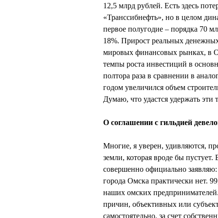
12,5 млрд рублей. Есть здесь пот
«Транссибнефть», но в целом дин
первое полугодие – порядка 70 м
18%. Прирост реальных денежных 
мировых финансовых рынках, в О
темпы роста инвестиций в основн
полтора раза в сравнении в анал
годом увеличился объем строител
Думаю, что удастся удержать эти 
О соглашении с гильдией девел
Многие, я уверен, удивляются, пр
земли, которая вроде бы пустует.
совершенно официально заявляю:
города Омска практически нет. 9
наших омских предпринимателей. 
причин, объективных или субъек
самостоятельно, за счет собствен