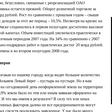
ери, безусловно, связанные с реорганизацией ОАО
амика остается прежней. Оборот розничной торговли за
лрд рублей. Рост по сравнению с прошлым годом – свыше
доходов за этот же период – 10,5%. Несмотря на кризис на
мске сохранились в первом полугодии достаточно высокие
ой капитал. Объем инвестиций увеличился практически в
огичным периодом 2007 года. На 34% по сравнению с 2007
ьно-подрядных работ и практически достиг 20 млрд рублей.
темпы и во втором полугодии 2008 года.
оперов
оезжая по нашему городу, когда видят большое количество
 Возьмем Левый берег – пустырь на пустыре. Но я вам
 на сегодняшний день неоформленной земли на территории
9,9% земли было по тем или иным заявкам оформлено на
И что мы имеем в результате? В силу тех или иных
тивных факторов далеко не все предприниматели могут
ных средств реализовать заявленное. У нас было много