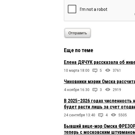
Отправить
Еще по теме
Елена ДЯЧУК рассказала об инве
10 марта 18:00
5
3761
Чиновники мэрии Омска рассчит
4 ноября 16:30
3
2919
В 2025–2026 годах численность
будет расти лишь за счет отодв
24 сентября 13:40
4
5505
Бывший вице-мэр Омска ФРЕЗОРГ
теперь с московским штурмано