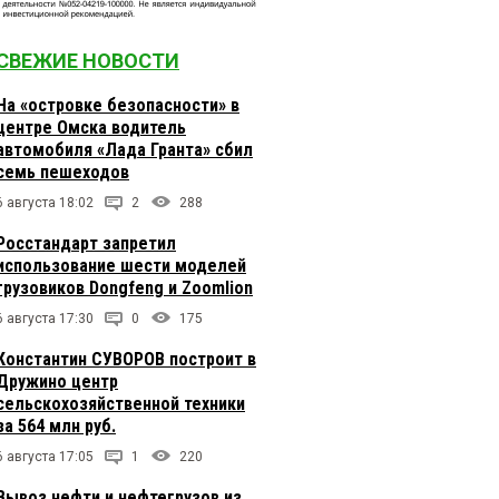
СВЕЖИЕ НОВОСТИ
На «островке безопасности» в
центре Омска водитель
автомобиля «Лада Гранта» сбил
семь пешеходов
6 августа 18:02
2
288
Росстандарт запретил
использование шести моделей
грузовиков Dongfeng и Zoomlion
6 августа 17:30
0
175
Константин СУВОРОВ построит в
Дружино центр
сельскохозяйственной техники
за 564 млн руб.
6 августа 17:05
1
220
Вывоз нефти и нефтегрузов из