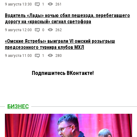
9 августа 13:30
1
261
Водитель «Лады» ночью сбил пешехода, перебегавшего
дорогу на «красный» сигнал светофора
9 августа 12:00
0
262
«Омские Ястребы» выиграли VI омский розыгрыш
предсезонного турнира клубов МХЛ
9 августа 11:00
1
280
Подпишитесь ВКонтакте!
БИЗНЕС