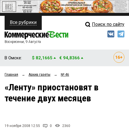
Все рубрики
Поиск по сайту
ПОЛИТИКА
Свежий выпуск
Медиа
ФИНАНСЫ
Воскресенье, 9 Августа
Кто есть кто
НЕДВИЖИМОСТЬ
В Омске:
$ 82,1665
€ 94,8366
Интервью
БИЗНЕС
Главная
→
Архив газеты
→
№ 46
Мнения
ОБЩЕСТВО
«Ленту» приостановят в
Рейтинги
ЗАКОН
течение двух месяцев
Блоги
НОВОСТИ КОМПАНИЙ
Архив
ПРОИСШЕСТВИЯ
19 ноября 2008 12:55
0
2360