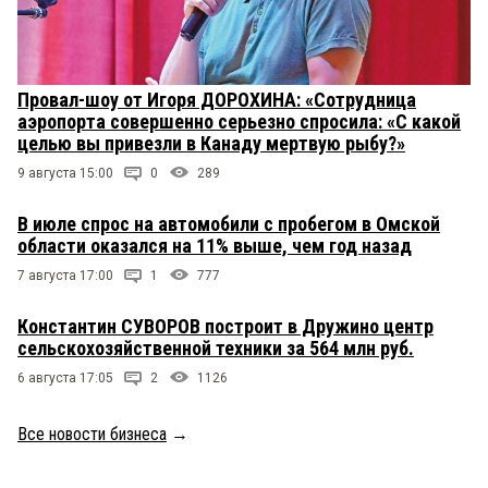
Провал-шоу от Игоря ДОРОХИНА: «Сотрудница
аэропорта совершенно серьезно спросила: «С какой
целью вы привезли в Канаду мертвую рыбу?»
9 августа 15:00
0
289
В июле спрос на автомобили с пробегом в Омской
области оказался на 11% выше, чем год назад
7 августа 17:00
1
777
Константин СУВОРОВ построит в Дружино центр
сельскохозяйственной техники за 564 млн руб.
6 августа 17:05
2
1126
Все новости бизнеса
→