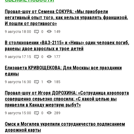
Провал-шоу от Семена СОКУРА: «Мы приобрели
негативный опыт того, как нельзя управлять франшизой.
И пошли от противного»
9 августа 18:00
0
149
В столкновении «ВАЗ-2115» и «Нивы» один человек погиб,
ранены двое взрослых и трое детей
9 августа 17:15
0
177
Елизавета КРИВОЩЕКОВА: Для Москвы все праздники
едины
9 августа 16:30
1
185
Провал-шоу от Игоря ДОРОХИНА: «Сотрудница аэропорта
совершенно серьезно спросила: «С какой целью вы
привезли в Канаду мертвую рыбу?»
9 августа 15:00
0
289
Омск и Могилев укрепили сотрудничество подписанием
дорожной карты