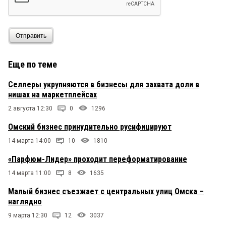
Отправить
Еще по теме
Селлеры укрупняются в бизнесы для захвата доли в
нишах на маркетплейсах
2 августа 12:30
0
1296
Омский бизнес принудительно русифицируют
14 марта 14:00
10
1810
«Парфюм-Лидер» проходит переформатирование
14 марта 11:00
8
1635
Малый бизнес съезжает с центральных улиц Омска –
наглядно
9 марта 12:30
12
3037