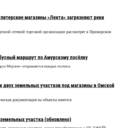
питерские магазины «Лента» загрязняют реки
рупной сетевой торговой организации рассмотрят в Приморском
обусный маршрут по Амурскому посёлку
еруа Мерлен» отправляется каждые полчаса
и двух земельных участков под магазины в Омской
ческая документация на объекты имеется
1
 земельных участка (обновлено)