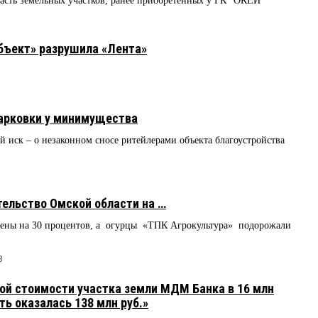
часть земельных участков, ранее приобретенных у ГК "ОКЕЙ"
объект» разрушила «Лента»
парковки у минимущества
й иск – о незаконном сносе ритейлерами объекта благоустройства
тельство Омской области на …
цены на 30 процентов, а огурцы «ТПК Агрокультура» подорожали
3
ой стоимости участка земли МДМ Банка в 16 млн
ть оказалась 138 млн руб.»