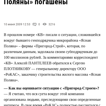
Поляны» погашены
СТИЛЬ ЖИЗНИ
10 июня 2009 12:53
0
3216
В прошлом номере «КВ» писали о ситуации, сложившейся
вокруг бывшего генподрядчика микрорайона «Ясная
Поляна» – фирмы «Пригород-Строй», которая, по
различным данным, задолжала своим субподрядчикам до
100 миллионов рублей. За комментариями корреспондент
«КВ» Алексей ПАНТЕЛЕЕВ обратился к Сергею
ПЛОТНИКОВУ — генеральному директору ООО
«РоКАС», заказчику строительства жилого массива «Ясная
Поляна».
— Как вы оцениваете ситуацию с «Пригород-Строем»?
— Я считаю, что вся суета вокруг этой компании
организована людьми, преследующими свои определенные
интересы. В свое время «РоКАС» полностью рассчитался с