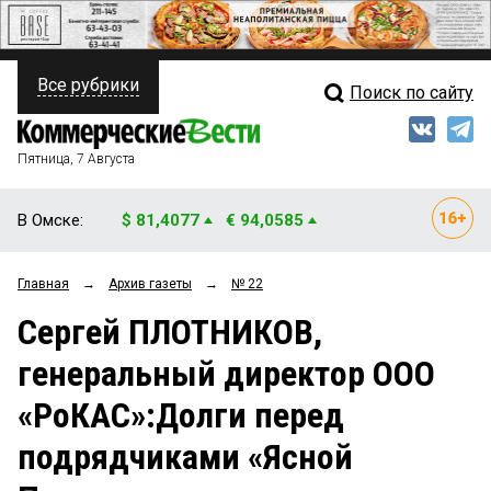
Все рубрики
Поиск по сайту
ПОЛИТИКА
Свежий выпуск
Медиа
ФИНАНСЫ
Пятница, 7 Августа
Кто есть кто
НЕДВИЖИМОСТЬ
В Омске:
$ 81,4077
€ 94,0585
Интервью
БИЗНЕС
Главная
→
Архив газеты
→
№ 22
Мнения
ОБЩЕСТВО
Сергей ПЛОТНИКОВ,
Рейтинги
ЗАКОН
генеральный директор ООО
Блоги
НОВОСТИ КОМПАНИЙ
«РоКАС»:Долги перед
Архив
ПРОИСШЕСТВИЯ
подрядчиками «Ясной