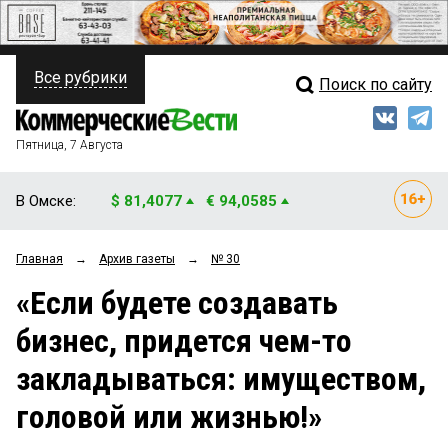
Все рубрики
Поиск по сайту
ПОЛИТИКА
Свежий выпуск
Медиа
ФИНАНСЫ
Пятница, 7 Августа
Кто есть кто
НЕДВИЖИМОСТЬ
В Омске:
$ 81,4077
€ 94,0585
Интервью
БИЗНЕС
Главная
→
Архив газеты
→
№ 30
Мнения
ОБЩЕСТВО
«Если будете создавать
Рейтинги
ЗАКОН
бизнес, придется чем-то
Блоги
НОВОСТИ КОМПАНИЙ
закладываться: имуществом,
Архив
ПРОИСШЕСТВИЯ
головой или жизнью!»