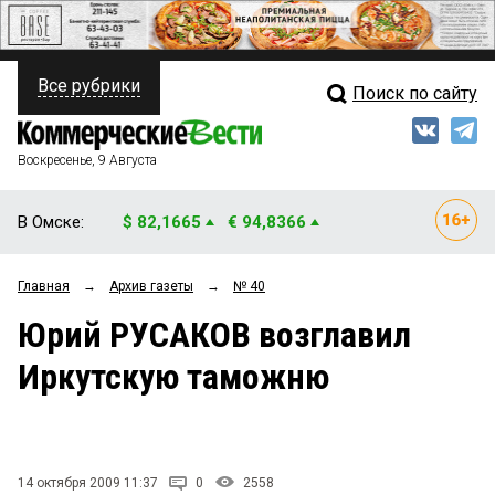
Все рубрики
Поиск по сайту
ПОЛИТИКА
Свежий выпуск
Медиа
ФИНАНСЫ
Воскресенье, 9 Августа
Кто есть кто
НЕДВИЖИМОСТЬ
В Омске:
$ 82,1665
€ 94,8366
Интервью
БИЗНЕС
Главная
→
Архив газеты
→
№ 40
Мнения
ОБЩЕСТВО
Юрий РУСАКОВ возглавил
Рейтинги
ЗАКОН
Иркутскую таможню
Блоги
НОВОСТИ КОМПАНИЙ
Архив
ПРОИСШЕСТВИЯ
14 октября 2009 11:37
0
2558