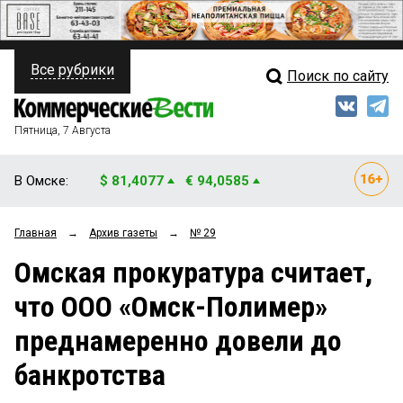
Все рубрики
Поиск по сайту
ПОЛИТИКА
Свежий выпуск
Медиа
ФИНАНСЫ
Пятница, 7 Августа
Кто есть кто
НЕДВИЖИМОСТЬ
В Омске:
$ 81,4077
€ 94,0585
Интервью
БИЗНЕС
Главная
→
Архив газеты
→
№ 29
Мнения
ОБЩЕСТВО
Омская прокуратура считает,
Рейтинги
ЗАКОН
что ООО «Омск-Полимер»
Блоги
НОВОСТИ КОМПАНИЙ
преднамеренно довели до
Архив
ПРОИСШЕСТВИЯ
банкротства