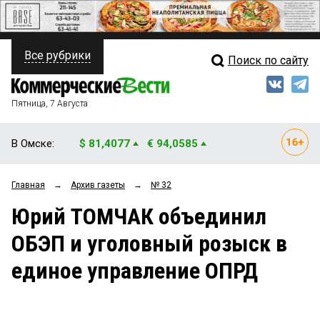
Все рубрики
Поиск по сайту
ПОЛИТИКА
Свежий выпуск
Медиа
ФИНАНСЫ
Пятница, 7 Августа
Кто есть кто
НЕДВИЖИМОСТЬ
В Омске:
$ 81,4077
€ 94,0585
Интервью
БИЗНЕС
Главная
→
Архив газеты
→
№ 32
Мнения
ОБЩЕСТВО
Юрий ТОМЧАК объединил
Рейтинги
ЗАКОН
ОБЭП и уголовный розыск в
Блоги
НОВОСТИ КОМПАНИЙ
единое управление ОПРД
Архив
ПРОИСШЕСТВИЯ